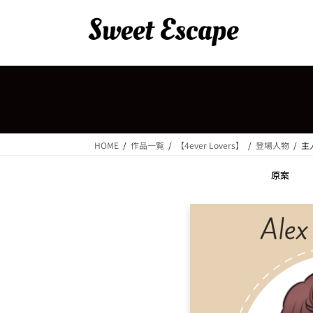
コ
ナ
ン
ビ
テ
ゲ
ン
ー
ツ
シ
へ
ョ
ス
ン
キ
に
ッ
移
HOME
作品一覧
【4ever Lovers】
登場人物
主
プ
動
原案