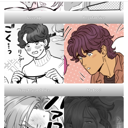
Love up
Regular size
Naughty and nice
My boo!