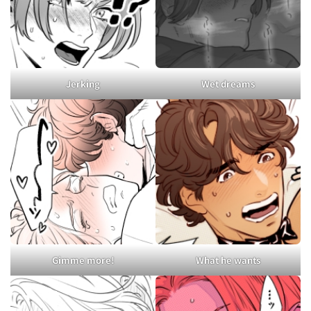
Jerking
Wet dreams
Gimme more!
What he wants