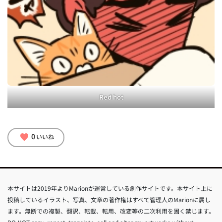
Red hot
0
favorite
いいね
本サイトは2019年よりMarionが運営している創作サイトです。本サイト上に
投稿しているイラスト、写真、文章の著作権はすべて管理人のMarionに属し
ます。無断での複製、翻訳、転載、転用、改変等の二次利用を固く禁じます。