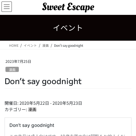
コ
ナ
ン
ビ
テ
ゲ
ン
ー
イベント
ツ
シ
へ
ョ
ス
ン
HOME
イベント
漫画
Don’t say goodnight
キ
に
ッ
移
プ
動
2023年7月25日
漫画
Don’t say goodnight
開催日: 2020年5月22日 - 2020年5月23日
カテゴリー:
漫画