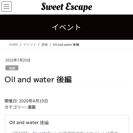
コ
ナ
ン
ビ
テ
ゲ
ン
ー
イベント
ツ
シ
へ
ョ
ス
ン
HOME
イベント
漫画
Oil and water 後編
キ
に
ッ
移
プ
動
2023年7月25日
漫画
Oil and water 後編
開催日: 2020年4月19日
カテゴリー:
漫画