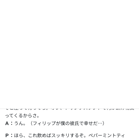
かも…。
Ｐ：
ああ～…暗くて周りがゆらゆら見えるし、平衡感覚が狂
ったのかもしんねーな。おまえって車酔いとかしねーのに珍
しいな。
Ａ：
そうなんだよね…。トンネルのあと、通路がぐるぐる回
りながら下がっていってたから、あれでさらにひどくなった感
じで…。
Ｐ：
じゃあ、どこか日陰見つけて休もうぜ。
Ａ：
ごめんフィリップ、せっかく久しぶりのデートなのに。
Ｐ：
なんも謝ることねーって。オレも歩いて疲れたし、休憩
しようと思ってたとこ。
Ａ：
ありがとう…。
Ｐ：
お、ちょうどいいとこにベンチあった。アレックス、あ
そこ座って待ってろ。オレ、ドリンクスタンドで何か飲み物買
ってくるからさ。
Ａ：
うん。（フィリップが僕の彼氏で幸せだ…）
Ｐ：
ほら、これ飲めばスッキリするぞ。ペパーミントティ