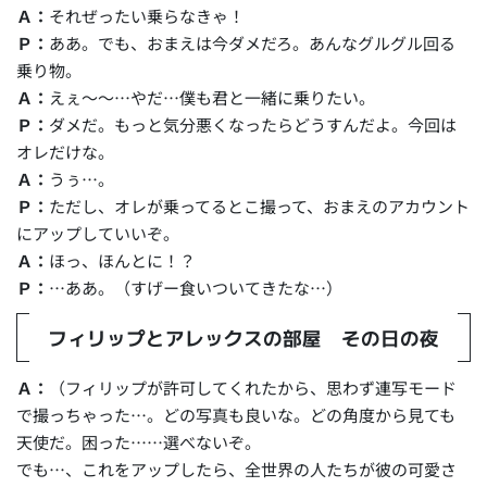
Ａ：
それぜったい乗らなきゃ！
Ｐ：
ああ。でも、おまえは今ダメだろ。あんなグルグル回る
乗り物。
Ａ：
えぇ～～…やだ…僕も君と一緒に乗りたい。
Ｐ：
ダメだ。もっと気分悪くなったらどうすんだよ。今回は
オレだけな。
Ａ：
うぅ…。
Ｐ：
ただし、オレが乗ってるとこ撮って、おまえのアカウント
にアップしていいぞ。
Ａ：
ほっ、ほんとに！？
Ｐ：
…ああ。（すげー食いついてきたな…）
フィリップとアレックスの部屋 その日の夜
Ａ：
（フィリップが許可してくれたから、思わず連写モード
で撮っちゃった…。どの写真も良いな。どの角度から見ても
天使だ。困った……選べないぞ。
でも…、これをアップしたら、全世界の人たちが彼の可愛さ