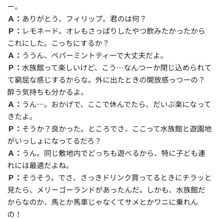
ー。
Ａ：
ありがとう、フィリップ。君のは何？
Ｐ：
レモネード。オレもさっぱりしたやつ飲みたかったから
これにした。こっちにするか？
Ａ：
ううん、ペパーミントティーで大丈夫だよ。
Ｐ：
水族館って楽しいけど、こう…なんつーか閉じ込められて
て窮屈な感じするからな。外に出たときの開放感っつーの？
酔う気持ちも分かるよ。
Ａ：
うん…。おかげで、ここで休んでたら、だいぶ楽になって
きたよ。
Ｐ：
そうか？良かった。ところでさ、ここって水族館と遊園地
がいっしょになってるだろ？
Ａ：
うん。同じ敷地内でどっちも遊べるから、特に子ども連
れには最適だよね。
Ｐ：
そうそう。でさ、さっきドリンク買ってるときにチラッと
見たら、メリーゴーランドがあったんだ。しかも、水族館だ
からなのか、馬とか馬車じゃなくてサメとかワニに乗れん
の！