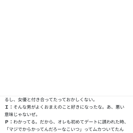
Ｉ：
今も同じだろ？それが恋じゃなかったら、もはやなんだ
っつーのよ。別にそいつがウザくて憎くて頭がいっぱいって
わけじゃねえんだよな？
Ｐ：
いや、でも恋愛とかそういうのじゃ…っ、
Ｉ：
そいつ、なんて名前？
Ｐ：
…アレックス・シルバラード。
Ｉ：
アレックス…シルバラード……？…ああぁーーー
ッ！！！
Ｐ：
なんだよ！？
Ｉ：
去年ドラマの撮影で一緒になった若手女優と付き合って
た男が、そんな名前だったんだよ！彼女がのろけまくってた
から覚えてる。
Ｐ：
…それたぶん同じやつかも。あいつ、めちゃくちゃモテ
るし、女優と付き合ってたっておかしくない。
Ｉ：
そんな男がよくおまえのこと好きになったな。あ、悪い
意味じゃないぜ。
Ｐ：
わかってる。だから、オレも初めてデートに誘われた時、
「マジでからかってんだろーなこいつ」ってムカついてたん