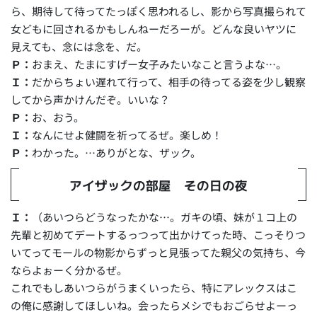
ら、期待して待ってたっぽく思われるし、影から写真撮られて
女どもに回されるかもしんねーだろーが。どんな良いヤツに
見えても、念には念を、だ。
Ｐ：
おまえ、たまにすげー女子みたいなこと言うよな…。
Ｉ：
だからちょい遅れて行って、相手の待ってる姿を少し観察
してから声かけんだぞ。いいな？
Ｐ：
お、おう。
Ｉ：
なんにせよ健闘を祈ってるぜ。楽しめ！
Ｐ：
わかった。…ありがとな、ザック。
アイザックの部屋 その日の夜
Ｉ：
（あいつらどうなったかな…。ガキの頃、妹が１コ上の
先輩と初めてデートするっつって出かけてった時、こっそりつ
いてってモールの物影からずっと見張ってた親父の気持ち、今
ならよぉーく分かるぜ。
これでもしあいつらがうまくいったら、特にアレックスはこ
の俺に感謝してほしいね。会ったらメシでもおごらせよーっ