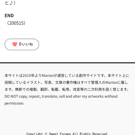
と♪）
END
（200515）
0
favorite
いいね
本サイトは2019年よりMarionが運営している創作サイトです。本サイト上に
投稿しているイラスト、写真、文章の著作権はすべて管理人のMarionに属し
ます。無断での複製、翻訳、転載、転用、改変等の二次利用を固く禁じます。
DO NOT copy, repost, translate, sell and alter my artworks without
permission.
Copyright © Sweet Escape All Rights Reserved.