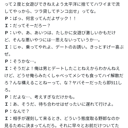
って２度と女遊びできねえよう太平洋に捨ててハワイまで流
してやっから、ツラ貸してチンコ出せ」ってな。
Ｐ：
ばっ、何言ってんだよザック！！
Ｉ：
だってそーだろー？
Ｐ：
いや、あ、あいつは、たしかに女遊び激しいかもだけ
ど、そんな悪いやつには…思えないっていうか…。
Ｉ：
じゃ、乗ってやれよ、デートのお誘い。きっとすげー喜ぶ
ぜ。
Ｐ：
そうかな…。
Ｉ：
そうだよ！俺は男とデートしたことねえからわかんねえ
けど、どうせ俺らみたくしゃべってメシでも食ってハイ解散だ
ろ？んな構えることねーって、な？ヤバそーだったら即911し
ろ。
Ｐ：
だよな…、考えすぎなだけかも。
Ｉ：
あ、そうだ、待ち合わせはぜったいに遅れて行けよ。
Ｐ：
なんで？
Ｉ：
相手が遅刻して来るとき、どういう態度取る野郎なのか
見るために決まってんだろ。それに早々とお前だけついてた