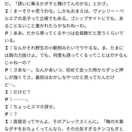
だ。「誘いに乗るかダチと賭けてんのかな」とかさ。
Ｉ：
まーそりゃ思うわな。しかもおまえは、ヴァレリー・ベ
ルエアの息子って立場でもある。ゴシップサイトにでも、あ
ることないこと書かれたらかなわねーわ。
Ｐ：
ああ。だから寄ってくるやつは全員敵だと思うくらいで
いる。
Ｉ：
なんかそれ野生の小動物みたいでウケるな。ま、たまに
は肩の力抜けよ。でも、何度も誘ってくるってことはガチなん
じゃねーの？
Ｐ：
さあな…。なんかあいつ、初めて会った時からずっと押
しが強くてさ。最初はおかしなやつだと思ってたんだけ
ど…。
Ｉ：
だけど？
Ｐ：
………。
Ｉ：
ちょっとスマホ貸せ。
Ｐ：
？
Ｉ：
直接言ってやんよ、そのアレックスくんに。「俺の大事
なダチをおちょくってんなら、その元気すぎるチンコもぎと