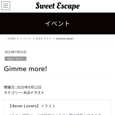
コ
ナ
ン
ビ
テ
ゲ
ン
ー
イベント
ツ
シ
へ
ョ
ス
ン
HOME
イベント
R18イラスト
Gimme more!
キ
に
ッ
移
プ
動
2023年7月25日
R18イラスト
Gimme more!
開催日: 2020年9月12日
カテゴリー:
R18イラスト