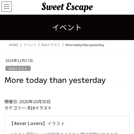
コ
ナ
ン
ビ
テ
ゲ
ン
ー
イベント
ツ
シ
へ
ョ
ス
ン
HOME
イベント
R18イラスト
More today than yesterday
キ
に
ッ
移
プ
動
2024年11月17日
R18イラスト
More today than yesterday
開催日: 2020年10月30日
カテゴリー:
R18イラスト