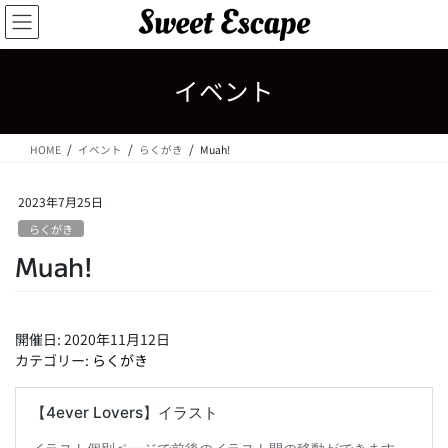
コ
ナ
ン
ビ
テ
ゲ
ン
ー
イベント
ツ
シ
へ
ョ
ス
ン
HOME
イベント
らくがき
Muah!
キ
に
ッ
移
プ
動
2023年7月25日
らくがき
Muah!
開催日: 2020年11月12日
カテゴリー:
らくがき