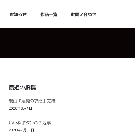
お知らせ
作品一覧
お問い合わせ
最近の投稿
漫画『悪魔の求婚』完結
2026年8月4日
いいねボタンのお返事
2026年7月31日