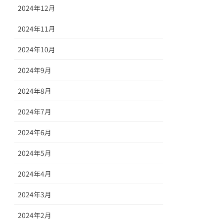
2024年12月
2024年11月
2024年10月
2024年9月
2024年8月
2024年7月
2024年6月
2024年5月
2024年4月
2024年3月
2024年2月