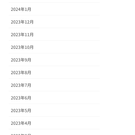
2024年1月
2023年12月
2023年11月
2023年10月
2023年9月
2023年8月
2023年7月
2023年6月
2023年5月
2023年4月