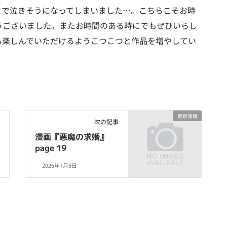
まで泣きそうになってしまいました…。こちらこそお時
うございました。またお時間のある時にでもぜひいらし
も楽しんでいただけるようこつこつと作品を増やしてい
更新情報
次の記事
漫画『悪魔の求婚』
page 19
2026年7月5日