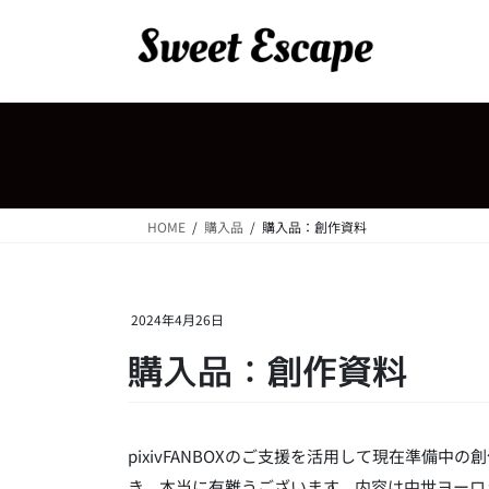
コ
ナ
ン
ビ
テ
ゲ
ン
ー
ツ
シ
へ
ョ
ス
ン
キ
に
ッ
移
HOME
購入品
購入品：創作資料
プ
動
2024年4月26日
購入品：創作資料
pixivFANBOXのご支援を活用して現在準備
き、本当に有難うございます。内容は中世ヨーロ