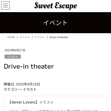
コ
ナ
ン
ビ
テ
ゲ
ン
ー
イベント
ツ
シ
へ
ョ
ス
ン
HOME
イベント
イラスト
Drive-in theater
キ
に
ッ
移
プ
動
2023年8月27日
イラスト
Drive-in theater
開催日: 2020年9月19日
カテゴリー:
イラスト