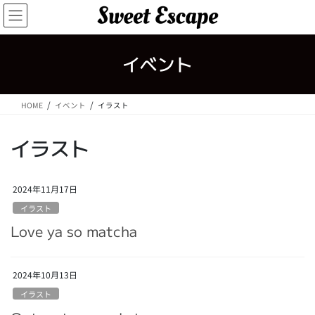
コ
ナ
ン
ビ
テ
ゲ
ン
ー
イベント
ツ
シ
へ
ョ
ス
ン
HOME
イベント
イラスト
キ
に
ッ
移
プ
動
イラスト
2024年11月17日
イラスト
Love ya so matcha
2024年10月13日
イラスト