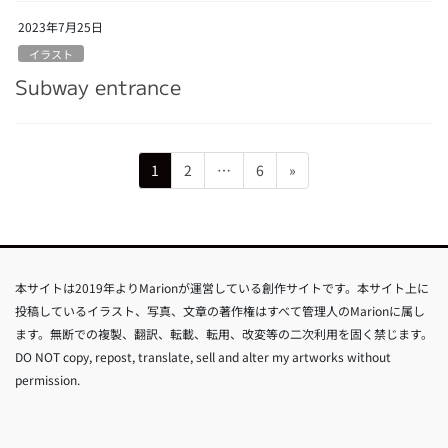
2023年7月25日
イラスト
Subway entrance
投
固
固
固
1
2
…
6
»
稿
定
定
定
ペ
ペ
ペ
の
ー
ー
ー
ペ
ジ
ジ
ジ
ー
本サイトは2019年よりMarionが運営している創作サイトです。本サイト上に
ジ
投稿しているイラスト、写真、文章の著作権はすべて管理人のMarionに属し
送
ます。無断での複製、翻訳、転載、転用、改変等の二次利用を固く禁じます。
DO NOT copy, repost, translate, sell and alter my artworks without
り
permission.