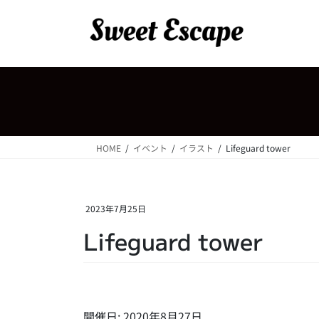
コ
ナ
ン
ビ
テ
ゲ
ン
ー
ツ
シ
へ
ョ
ス
ン
キ
に
ッ
移
HOME
イベント
イラスト
Lifeguard tower
プ
動
2023年7月25日
Lifeguard tower
開催日: 2020年8月27日